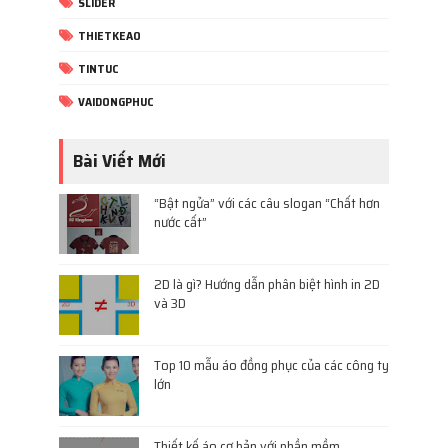
SLIDER
THIETKEAO
TINTUC
VAIDONGPHUC
Bài Viết Mới
“Bật ngửa” với các câu slogan “Chất hơn
nước cất”
2D là gì? Hướng dẫn phân biệt hình in 2D
và 3D
Top 10 mẫu áo đồng phục của các công ty
lớn
Thiết kế áo cơ bản với phần mềm