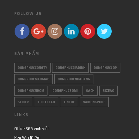
FOLLOW US
SẢN PHẨM
DONGPHUCCONGTY
DONGPHUCGIADINH
DONGPHUCLOP
DONGPHUCMAUGIAO
DONGPHUCNHAHANG
DONGPHUCNHOM
DONGPHUCSOMI
SACH
SIZEAO
SLIDER
THIETKEAO
TINTUC
VAIDONGPHUC
LINKS
Office 365 vĩnh viễn
Key Win 10 Pro