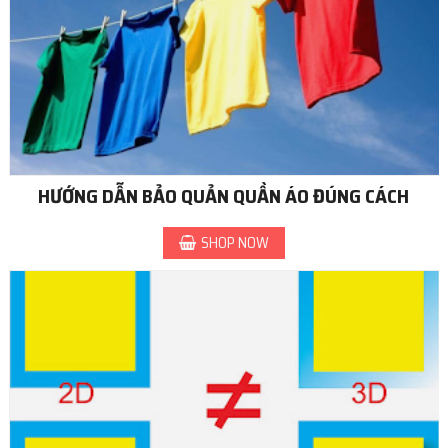
HƯỚNG DẪN BẢO QUẢN QUẦN ÁO ĐÚNG CÁCH
SHOP NOW