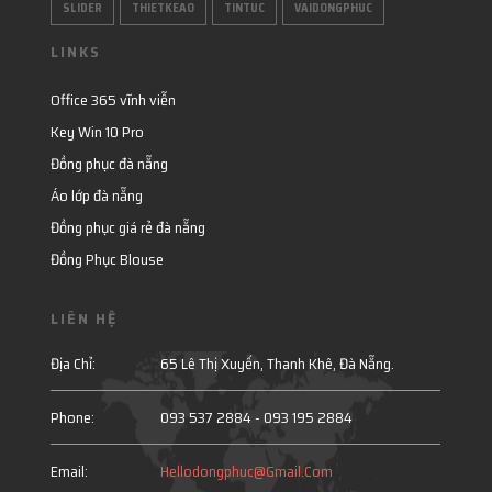
SLIDER
THIETKEAO
TINTUC
VAIDONGPHUC
LINKS
Office 365 vĩnh viễn
Key Win 10 Pro
Đồng phục đà nẵng
Áo lớp đà nẵng
Đồng phục giá rẻ đà nẵng
Đồng Phục Blouse
LIÊN HỆ
Địa Chỉ:
65 Lê Thị Xuyến, Thanh Khê, Đà Nẵng.
Phone:
093 537 2884 -
093 195 2884
Email:
Hellodongphuc@gmail.com