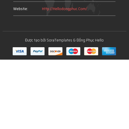
Webstie:
Http://hellodongphuc.com/
Được tạo bởi
SoraTemplates
&
Đồng Phục Hello