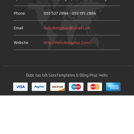
Phone:
093 537 2884 -
093 195 2884
Email:
Hellodongphuc@gmail.com
Webstie:
Http://hellodongphuc.com/
Được tạo bởi
SoraTemplates
&
Đồng Phục Hello