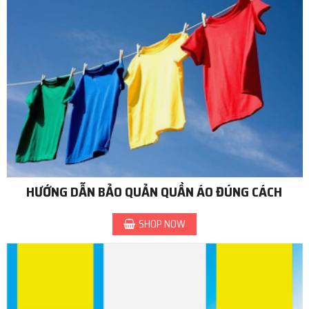
HƯỚNG DẪN BẢO QUẢN QUẦN ÁO ĐÚNG CÁCH
SHOP NOW