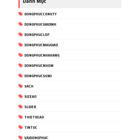
Danh Mục
DONGPHUCCONGTY
DONGPHUCGIADINH
DONGPHUCLOP
DONGPHUCMAUGIAO
DONGPHUCNHAHANG
DONGPHUCNHOM
DONGPHUCSOMI
SACH
SIZEAO
SLIDER
THIETKEAO
TINTUC
VAIDONGPHUC