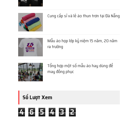
Cung cấp sỉ và lẻ áo thun trơn tại Đà Nẵng
Mẫu áo họp lớp kỷ niệm 15 năm, 20 năm
ra trường
Tổng hợp một số mẫu áo hay dùng để
may đồng phục
Số Lượt Xem
4
6
5
4
3
2