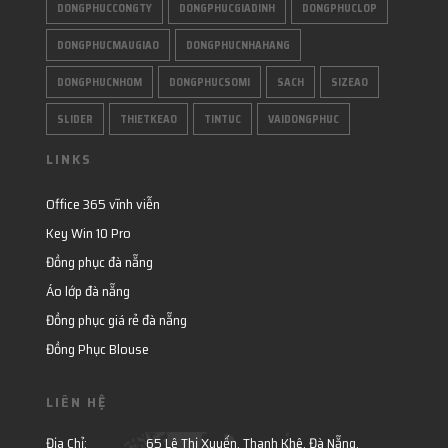
DONGPHUCCONGTY
DONGPHUCGIADINH
DONGPHUCLOP
DONGPHUCMAUGIAO
DONGPHUCNHAHANG
DONGPHUCNHOM
DONGPHUCSOMI
SACH
SIZEAO
SLIDER
THIETKEAO
TINTUC
VAIDONGPHUC
LINKS
Office 365 vĩnh viễn
Key Win 10 Pro
Đồng phục đà nẵng
Áo lớp đà nẵng
Đồng phục giá rẻ đà nẵng
Đồng Phục Blouse
LIÊN HỆ
Địa Chỉ:
65 Lê Thị Xuyến, Thanh Khê, Đà Nẵng.